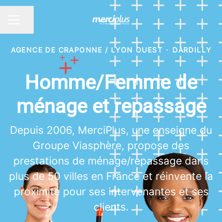
Partager la page
MENU CARRIÈRE
AGENCE DE CRAPONNE / LYON OUEST
·
DARDILLY
Homme/Femme de
ménage et repassage
Depuis 2006, MerciPlus, une enseigne du
Groupe Viasphère, propose des
prestations de ménage/repassage dans
plus de 50 villes en France et réinvente la
proximité pour ses intervenantes et ses
clients.