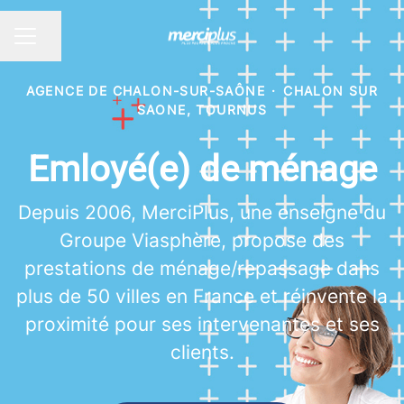
Partager la page
MENU CARRIÈRE
AGENCE DE CHALON-SUR-SAÔNE
·
CHALON SUR
SAONE, TOURNUS
Emloyé(e) de ménage
Depuis 2006, MerciPlus, une enseigne du
Groupe Viasphère, propose des
prestations de ménage/repassage dans
plus de 50 villes en France et réinvente la
proximité pour ses intervenantes et ses
clients.