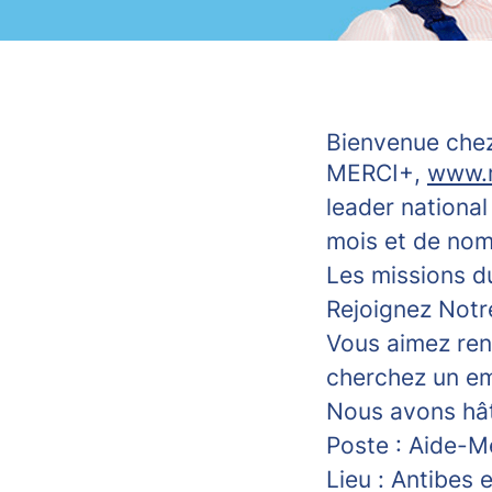
Bienvenue chez
MERCI+,
www.m
leader national
mois et de no
Les missions d
Rejoignez Notr
Vous aimez ren
cherchez un emp
Nous avons hât
Poste : Aide-M
Lieu :
Antibes e