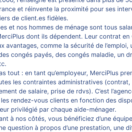
France et réinvente la proximité pour ses inte
iers de client.es fidèles.
s et nos hommes de ménage sont tous salar
erciPlus dont ils dépendent. Leur contrat en 
ux avantages, comme la sécurité de l’emploi, 
 des congés payés, des congés maladie, un dro
tc.
as tout : en tant qu’employeur, MerciPlus pre
tes les contraintes administratives (contrat,
ement de salaire, prise de rdvs). C’est l’agenc
les rendez-vous clients en fonction des dispo
teur privilégié par chaque aide-ménager.
lant à nos côtés, vous bénéficiez d’une équip
e question à propos d’une prestation, une dif