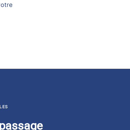
votre
LES
passage