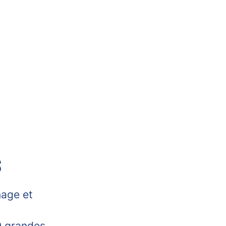
S
nage et
0 grandes