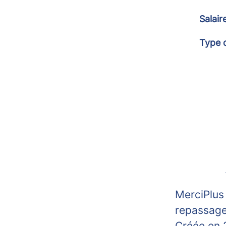
Salair
Type 
MerciPlus 
repassage
Créée en 