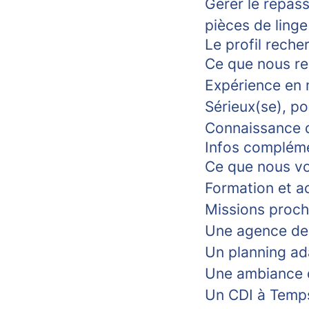
Gérer le repass
pièces de ling
Le profil reche
Ce que nous re
Expérience en 
Sérieux(se), po
Connaissance d
Infos complém
Ce que nous vo
Formation et a
Missions proch
Une agence de 
Un planning ad
Une ambiance d
Un CDI à Temps