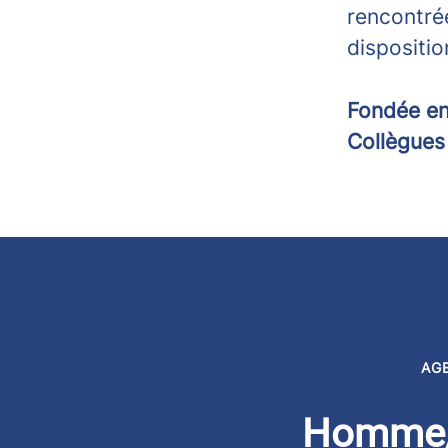
rencontré
dispositio
Fondée e
Collègue
AG
Homme/