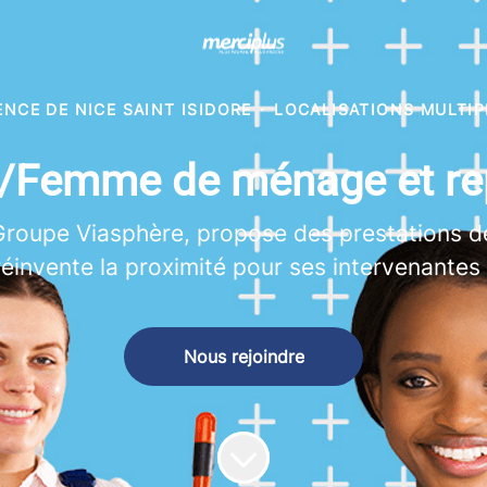
ENCE DE NICE SAINT ISIDORE
·
LOCALISATIONS MULTIP
Femme de ménage et re
Groupe Viasphère, propose des prestations d
éinvente la proximité pour ses intervenantes 
Nous rejoindre