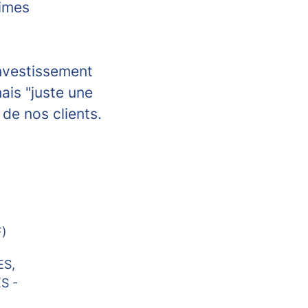
rimes
investissement
ais "juste une
 de nos clients.
F)
ES,
S -