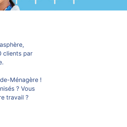
iasphère,
 clients par
e.
Aide-Ménagère !
anisés ? Vous
e travail ?