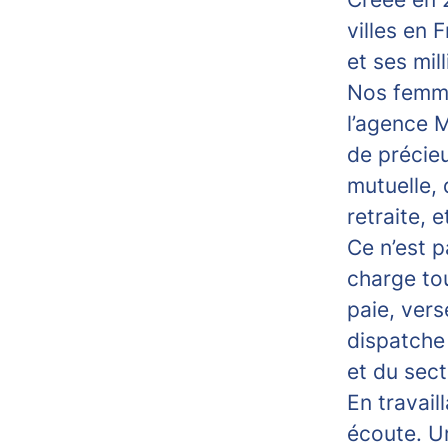
villes en 
et ses mill
Nos femme
l’agence M
de précie
mutuelle,
retraite, e
Ce n’est p
charge tou
paie, vers
dispatche 
et du sec
En travail
écoute. Un