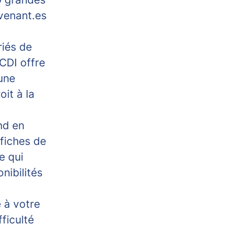
rvenant.es
iés de
CDI offre
une
it à la
nd en
 fiches de
e qui
nibilités
e à votre
ficulté