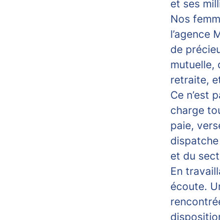
et ses mill
Nos femme
l’agence M
de précie
mutuelle,
retraite, e
Ce n’est p
charge tou
paie, vers
dispatche 
et du sec
En travail
écoute. Un
rencontré
dispositio