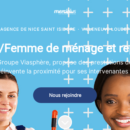
AGENCE DE NICE SAINT ISIDORE
·
VILLENEUVE LOUBET
Femme de ménage et re
Groupe Viasphère, propose des prestations d
éinvente la proximité pour ses intervenantes 
Nous rejoindre