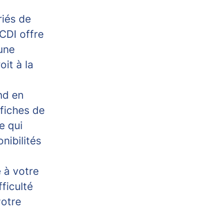
iés de
CDI offre
une
it à la
nd en
 fiches de
e qui
nibilités
e à votre
ficulté
votre