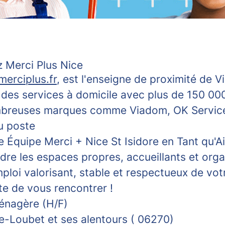
 Merci Plus Nice
erciplus.fr
, est l'enseigne de proximité de V
 des services à domicile avec plus de 150 000
mbreuses marques comme Viadom, OK Servic
u poste
e Équipe Merci + Nice St Isidore en Tant qu'
dre les espaces propres, accueillants et org
loi valorisant, stable et respectueux de votr
e de vous rencontrer !
énagère (H/F)
e-Loubet et ses alentours ( 06270)