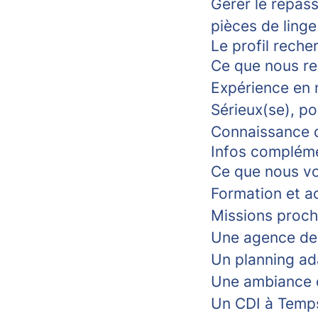
Gérer le repass
pièces de ling
Le profil reche
Ce que nous re
Expérience en 
Sérieux(se), po
Connaissance d
Infos complém
Ce que nous vo
Formation et a
Missions proch
Une agence de 
Un planning ad
Une ambiance d
Un CDI à Temps