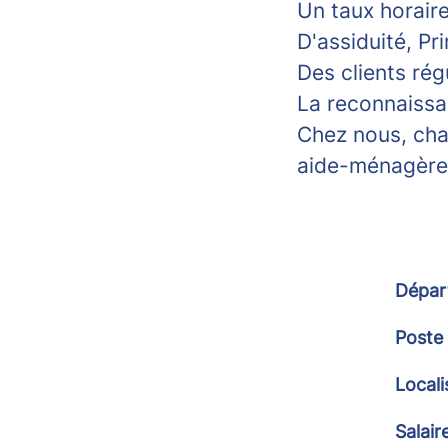
Un taux horair
D'assiduité, Pr
Des clients rég
La reconnaissa
Chez nous, cha
aide-ménagère" 
Dépar
Poste
Locali
Salair