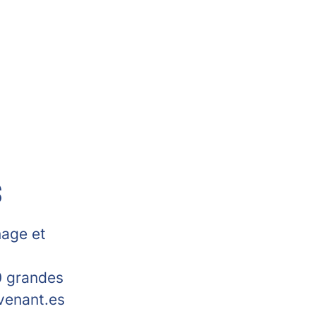
S
nage et
0 grandes
rvenant.es