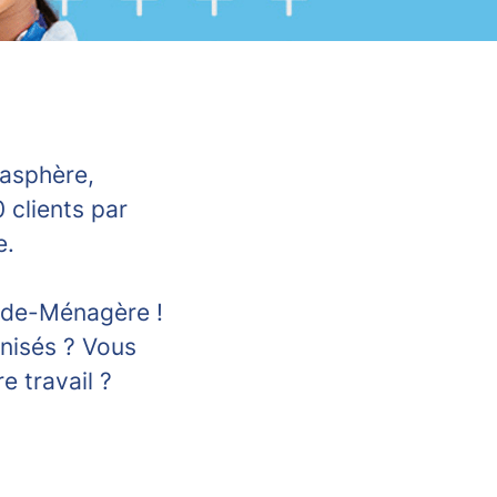
iasphère,
 clients par
e.
Aide-Ménagère !
anisés ? Vous
e travail ?