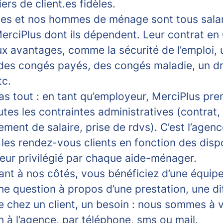
iers de client.es fidèles.
s et nos hommes de ménage sont tous salar
erciPlus dont ils dépendent. Leur contrat en 
ux avantages, comme la sécurité de l’emploi, 
 des congés payés, des congés maladie, un dro
tc.
as tout : en tant qu’employeur, MerciPlus pre
tes les contraintes administratives (contrat,
ement de salaire, prise de rdvs). C’est l’agenc
les rendez-vous clients en fonction des dispo
teur privilégié par chaque aide-ménager.
lant à nos côtés, vous bénéficiez d’une équip
e question à propos d’une prestation, une dif
e chez un client, un besoin : nous sommes à 
n à l’agence, par téléphone, sms ou mail.