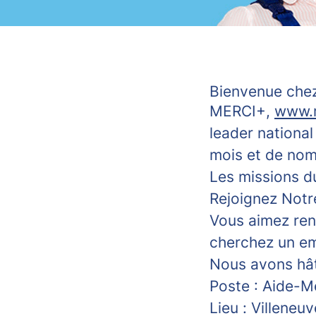
Bienvenue chez
MERCI+,
www.m
leader national
mois et de no
Les missions d
Rejoignez Notr
Vous aimez ren
cherchez un emp
Nous avons hât
Poste : Aide-M
Lieu :
Villeneuv