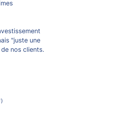
rimes
investissement
ais "juste une
 de nos clients.
F)