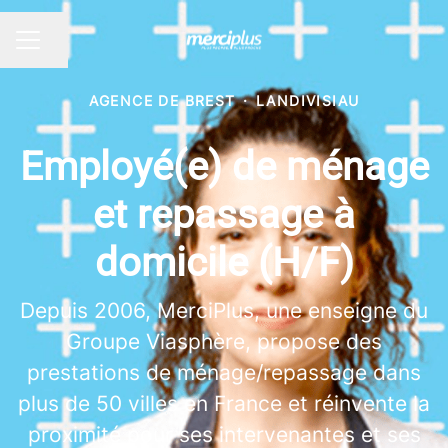
Partager la page
MENU CARRIÈRE
AGENCE DE BREST
·
LANDIVISIAU
Employé(e) de ménage
et repassage à
domicile (H/F)
Depuis 2006, MerciPlus, une enseigne du
Groupe Viasphère, propose des
prestations de ménage/repassage dans
plus de 50 villes en France et réinvente la
proximité pour ses intervenantes et ses